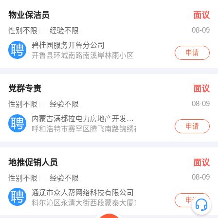
物业保洁员
面议
08-09
性别不限
经验不限
碧桂园服务开鲁分公司
申请
开鲁县环城南路南溪岸林雨小区
党群专责
面议
08-09
性别不限
经验不限
内蒙古满都拉电力房地产开发公司
申请
呼和浩特市赛罕区腾飞南路锦绣福源C区
地推促销人员
面议
08-09
性别不限
经验不限
通辽市众人帮网络科技有限公司
申请
科尔沁区永清大街西段蒙泰大厦1922室