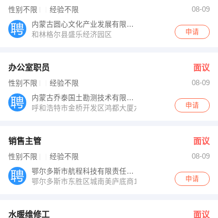
发布 [销售主管 ] 招聘信息
08-09
性别不限
经验不限
发布 [水暖维修工 ] 招聘信息
发布 [平面设计师 ] 招聘信息
内蒙古圆心文化产业发展有限责任公司
【内蒙古海特智控工程技术有限公司 】 强势入驻
申请
和林格尔县盛乐经济园区
办公室职员
面议
08-09
性别不限
经验不限
内蒙古乔泰国土勘测技术有限公司
申请
呼和浩特市金桥开发区鸿都大厦六楼
销售主管
面议
08-09
性别不限
经验不限
鄂尔多斯市航程科技有限责任公司
申请
鄂尔多斯市东胜区城南美庐底商103号
水暖维修工
面议