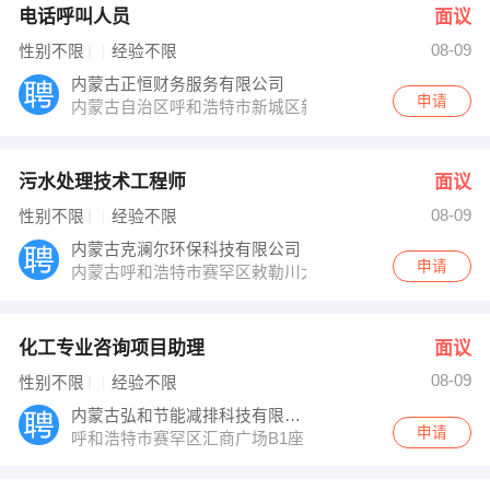
电话呼叫人员
面议
08-09
性别不限
经验不限
内蒙古正恒财务服务有限公司
申请
内蒙古自治区呼和浩特市新城区新华东街85号太伟方恒广场
污水处理技术工程师
面议
08-09
性别不限
经验不限
内蒙古克澜尔环保科技有限公司
申请
内蒙古呼和浩特市赛罕区敕勒川大街15号绿地蓝海大厦A座1
化工专业咨询项目助理
面议
08-09
性别不限
经验不限
内蒙古弘和节能减排科技有限责任公司
申请
呼和浩特市赛罕区汇商广场B1座