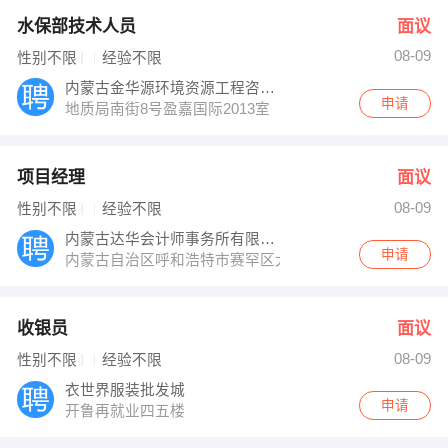
水保部技术人员
面议
08-09
性别不限
经验不限
内蒙古金华源环境资源工程咨询有限责任公司
申请
地质局南街8号盈嘉国际2013室
项目经理
面议
08-09
性别不限
经验不限
内蒙古达华会计师事务所有限公司
申请
内蒙古自治区呼和浩特市赛罕区大学东路16号（水利部牧科
收银员
面议
08-09
性别不限
经验不限
衣世界服装批发城
申请
开鲁再就业四五楼