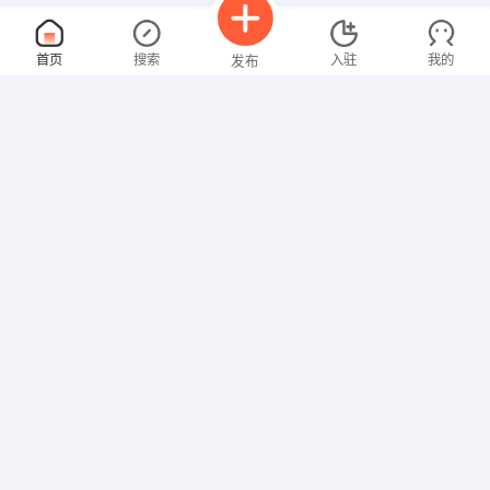
奶厅技术服务工程师
面议
首页
搜索
入驻
我的
发布
08-09
性别不限
经验不限
内蒙古民泽农牧科技有限公司
申请
玉泉区 锡林郭勒南路194号秋实璟峯汇B座1722室
水利水电工程师
面议
招聘信息
求职简历
08-09
性别不限
经验不限
内蒙古美基建设有限公司
申请
内蒙古呼和浩特市赛罕区敕勒川大街金隅环球中心A座110
装修工程师
面议
08-09
性别不限
经验不限
内蒙古广厦房地产开发有限责任公司
申请
鄂尔多斯东街天河公寓15号楼4层